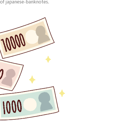
n of japanese-banknotes.