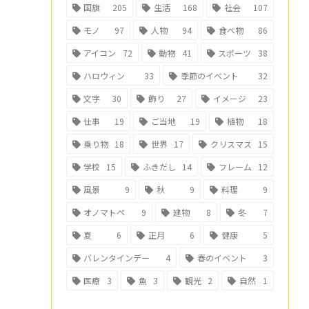
国旗
205
生活
168
社会
107
モノ
97
人物
94
食べ物
86
アイコン
72
動物
41
スポーツ
38
ハロウィン
33
季節のイベント
32
文字
30
飾り
27
イメージ
23
仕事
19
ご当地
19
植物
18
乗り物
18
世界
17
クリスマス
15
学校
15
ふきだし
14
フレーム
12
風景
9
秋
9
料理
9
オノマトペ
9
建物
8
冬
7
夏
6
正月
6
健康
5
バレンタインデー
4
春のイベント
3
医療
3
魚
3
観光
2
自然
1