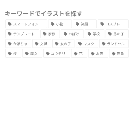
キーワードでイラストを探す
スマートフォン
小物
笑顔
コスプレ
テンプレート
家族
おばけ
学校
男の子
かぼちゃ
文具
女の子
マスク
ランドセル
桜
魔女
コウモリ
花
お店
店員