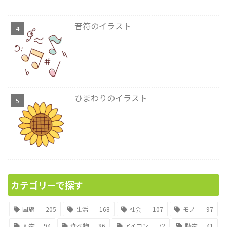
音符のイラスト
ひまわりのイラスト
カテゴリーで探す
国旗
205
生活
168
社会
107
モノ
97
人物
94
食べ物
86
アイコン
72
動物
41