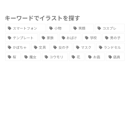
キーワードでイラストを探す
スマートフォン
小物
笑顔
コスプレ
テンプレート
家族
おばけ
学校
男の子
かぼちゃ
文具
女の子
マスク
ランドセル
桜
魔女
コウモリ
花
お店
店員