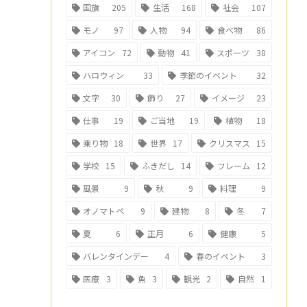
国旗
205
生活
168
社会
107
モノ
97
人物
94
食べ物
86
アイコン
72
動物
41
スポーツ
38
ハロウィン
33
季節のイベント
32
文字
30
飾り
27
イメージ
23
仕事
19
ご当地
19
植物
18
乗り物
18
世界
17
クリスマス
15
学校
15
ふきだし
14
フレーム
12
風景
9
秋
9
料理
9
オノマトペ
9
建物
8
冬
7
夏
6
正月
6
健康
5
バレンタインデー
4
春のイベント
3
医療
3
魚
3
観光
2
自然
1