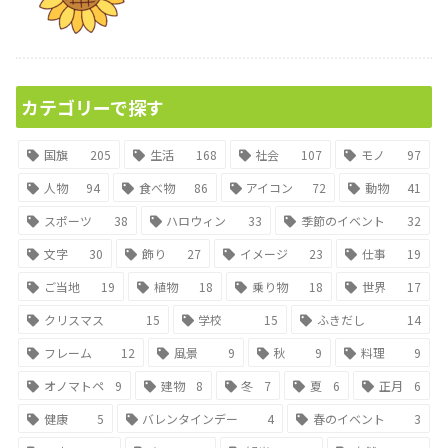
カテゴリーで探す
国旗
205
生活
168
社会
107
モノ
97
人物
94
食べ物
86
アイコン
72
動物
41
スポーツ
38
ハロウィン
33
季節のイベント
32
文字
30
飾り
27
イメージ
23
仕事
19
ご当地
19
植物
18
乗り物
18
世界
17
クリスマス
15
学校
15
ふきだし
14
フレーム
12
風景
9
秋
9
料理
9
オノマトペ
9
建物
8
冬
7
夏
6
正月
6
健康
5
バレンタインデー
4
春のイベント
3