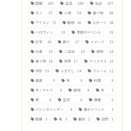
国旗
205
生活
168
社会
107
モノ
97
人物
94
食べ物
86
アイコン
72
動物
41
スポーツ
38
ハロウィン
33
季節のイベント
32
文字
30
飾り
27
イメージ
23
仕事
19
ご当地
19
植物
18
乗り物
18
世界
17
クリスマス
15
学校
15
ふきだし
14
フレーム
12
風景
9
秋
9
料理
9
オノマトペ
9
建物
8
冬
7
夏
6
正月
6
健康
5
バレンタインデー
4
春のイベント
3
医療
3
魚
3
観光
2
自然
1